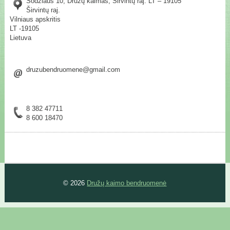
Sodžiaus 10, Družų kaimas, Širvintų raj. LT – 19105
Širvintų raj.
Vilniaus apskritis
LT -19105
Lietuva
druzubendruomene@gmail.com
8 382 47711
8 600 18470
© 2026
Družų kaimo bendruomenė