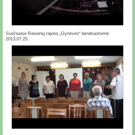
Svečiuose Raseinių rajono „Gynėvės“ bendruomenė
2013.07.25.