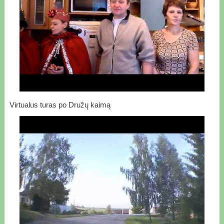
Virtualus turas po Družų kaimą