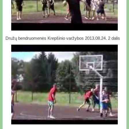
Družų bendruomenės Krepšinio varžybos 2013.08.24. 2 dalis