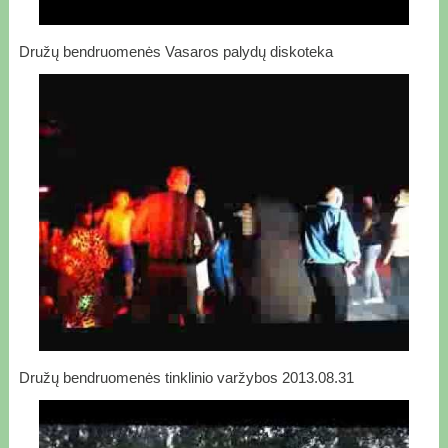
Družų bendruomenės Vasaros palydų diskoteka
Družų bendruomenės tinklinio varžybos 2013.08.31