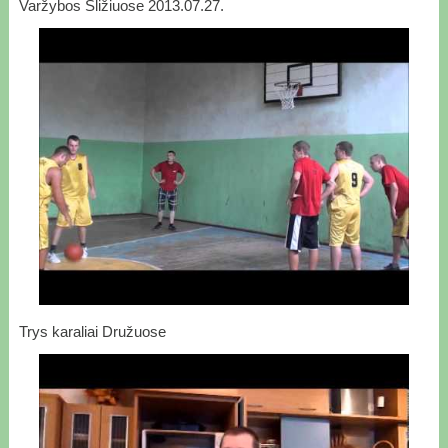
Varžybos Sližiuose 2013.07.27.
Trys karaliai Družuose