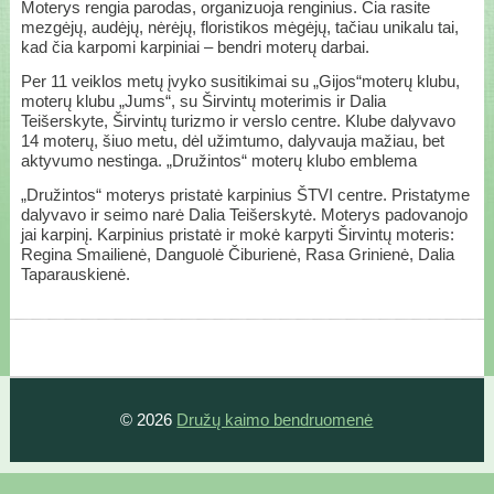
Moterys rengia parodas, organizuoja renginius. Čia rasite
mezgėjų, audėjų, nėrėjų, floristikos mėgėjų, tačiau unikalu tai,
kad čia karpomi karpiniai – bendri moterų darbai.
Per 11 veiklos metų įvyko susitikimai su „Gijos“moterų klubu,
moterų klubu „Jums“, su Širvintų moterimis ir Dalia
Teišerskyte, Širvintų turizmo ir verslo centre. Klube dalyvavo
14 moterų, šiuo metu, dėl užimtumo, dalyvauja mažiau, bet
aktyvumo nestinga. „Družintos“ moterų klubo emblema
„Družintos“ moterys pristatė karpinius ŠTVI centre. Pristatyme
dalyvavo ir seimo narė Dalia Teišerskytė. Moterys padovanojo
jai karpinį. Karpinius pristatė ir mokė karpyti Širvintų moteris:
Regina Smailienė, Danguolė Čiburienė, Rasa Grinienė, Dalia
Taparauskienė.
© 2026
Družų kaimo bendruomenė