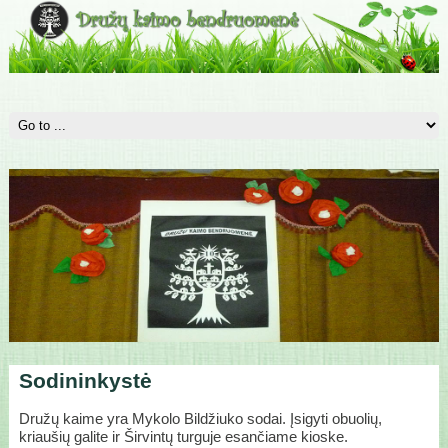
Sodininkystė
Družų kaime yra Mykolo Bildžiuko sodai. Įsigyti obuolių,
kriaušių galite ir Širvintų turguje esančiame kioske.