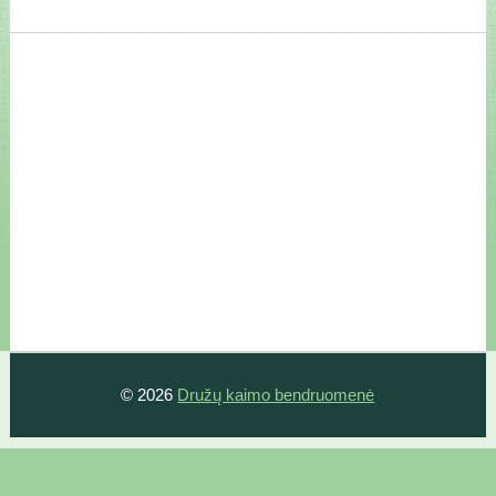
© 2026
Družų kaimo bendruomenė