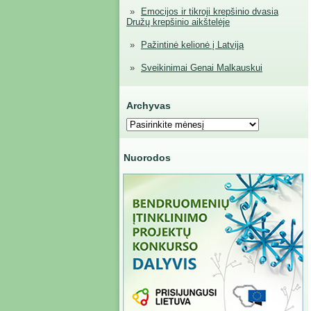
Emocijos ir tikroji krepšinio dvasia
Družų krepšinio aikštelėje
Pažintinė kelionė į Latviją
Sveikinimai Genai Malkauskui
Archyvas
Archyvas
Nuorodos