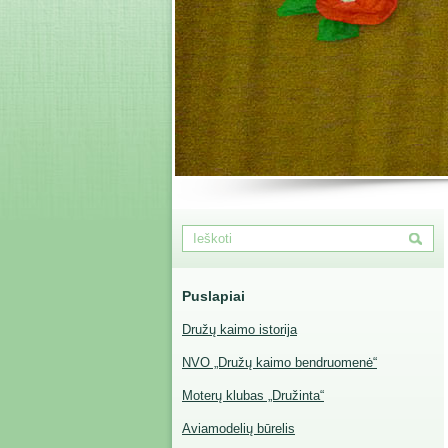
Puslapiai
Družų kaimo istorija
NVO „Družų kaimo bendruomenė“
Moterų klubas „Družinta“
Aviamodelių būrelis