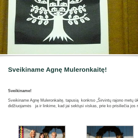
Sveikiname Agnę Muleronkaitę!
Sveikiname!
Sveikiname Agnę Muleronkaitę, tapusią konkrso „Širvintų rajono metų ūk
didžiuojamės ja ir linkime, kad jai sektųsi viskas, prie ko prisiliečia jos r