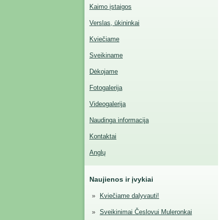
Kaimo įstaigos
Verslas, ūkininkai
Kviečiame
Sveikiname
Dėkojame
Fotogalerija
Videogalerija
Naudinga informacija
Kontaktai
Anglų
Naujienos ir įvykiai
Kviečiame dalyvauti!
Sveikinimai Česlovui Muleronkai