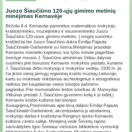
Juozo Šiaučiūno 120-ųjų gimimo metinių
minėjimas Kernavėje
Birželio 8 d. Kernavėje paminėtos matematikos mokytojo,
kraštotyrininko, muziejininko ir visuomenininko Juozo
Šiaučiūno 120-osios gimimo metinės. Į renginį susirinko
kraštiečiai bei Juozo Šiaučiūno dukra Emilija Pajauta
Šiaučiūnaitė-Garbonienė su šeima.Minėjimas prasidėjo
Kernavės miestelio kapinėse, kur tylos minute pagerbtas
tremtyje mirusio J. Šiaučiūno atminimas.Vėliau dalyviai
susirinko prie buvusios Kernavės mokyklos pastato, kuriame
J. Šiaučiūnas dirbo mokytoju ir mokyklos vedėju. 1930 m. jis
čia įkūrė vieną pirmųjų regioninių krašto muziejų Lietuvoje,
kartu su mokiniais rinkdamas archeologinius ir etnografinius
radinius bei kaupdamas vietos istorijos pažinimo
pagrindus.Prie memorialinės lentos istorikas dr. Manvydas
Vitkūnas pristatė J. Šiaučiūno gyvenimo kelią ir jo indėlį į
Kernavės krašto kultūros bei istorijos
išsaugojimą.Prisiminimais apie tėvą dalijosi Emilija Pajauta
Šiaučiūnaitė-Garbonienė, akcentuodama jo atsidavimą
mokytojo darbui ir kraštotyrai.Renginys tęsėsi Kernavės
kultūros centro salėje. Minėjimą vedė Širvintų rajono
savivaldybės Igno Šeiniaus viešosios bibliotekos vyresnioji
bibliotekininkė Aušra Sadovnikienė. Muzikinę programą