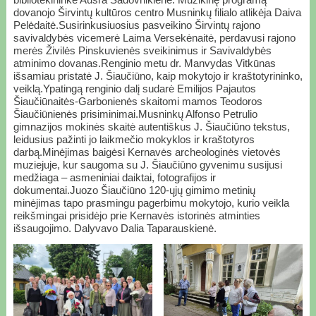
dovanojo Širvintų kultūros centro Musninkų filialo atlikėja Daiva
Pelėdaitė.Susirinkusiuosius pasveikino Širvintų rajono
savivaldybės vicemerė Laima Versekėnaitė, perdavusi rajono
merės Živilės Pinskuvienės sveikinimus ir Savivaldybės
atminimo dovanas.Renginio metu dr. Manvydas Vitkūnas
išsamiau pristatė J. Šiaučiūno, kaip mokytojo ir kraštotyrininko,
veiklą.Ypatingą renginio dalį sudarė Emilijos Pajautos
Šiaučiūnaitės-Garbonienės skaitomi mamos Teodoros
Šiaučiūnienės prisiminimai.Musninkų Alfonso Petrulio
gimnazijos mokinės skaitė autentiškus J. Šiaučiūno tekstus,
leidusius pažinti jo laikmečio mokyklos ir kraštotyros
darbą.Minėjimas baigėsi Kernavės archeologinės vietovės
muziejuje, kur saugoma su J. Šiaučiūno gyvenimu susijusi
medžiaga – asmeniniai daiktai, fotografijos ir
dokumentai.Juozo Šiaučiūno 120-ųjų gimimo metinių
minėjimas tapo prasmingu pagerbimu mokytojo, kurio veikla
reikšmingai prisidėjo prie Kernavės istorinės atminties
išsaugojimo. Dalyvavo Dalia Taparauskienė.